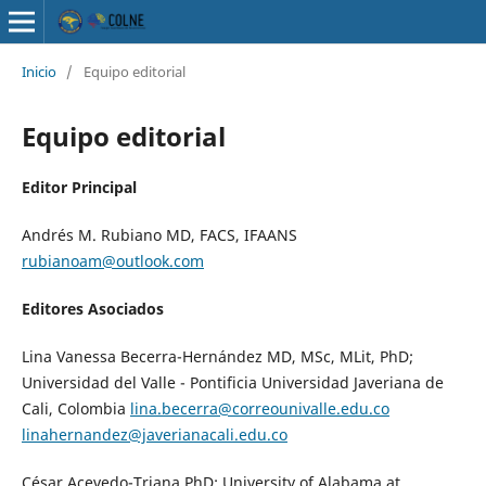
Inicio
/
Equipo editorial
Equipo editorial
Editor Principal
Andrés M. Rubiano MD, FACS, IFAANS
rubianoam@outlook.com
Editores Asociados
Lina Vanessa Becerra-Hernández MD, MSc, MLit, PhD;
Universidad del Valle - Pontificia Universidad Javeriana de
Cali, Colombia
lina.becerra@correounivalle.edu.co
linahernandez@javerianacali.edu.co
César Acevedo-Triana PhD; University of Alabama at