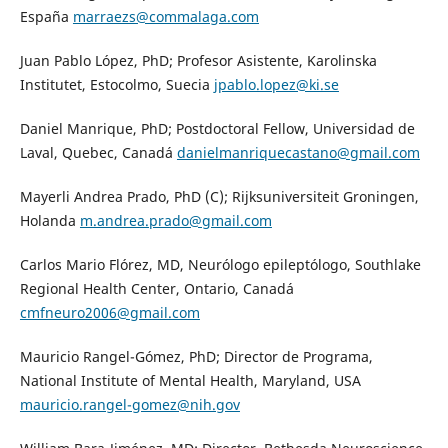
España
marraezs@commalaga.com
Juan Pablo López, PhD; Profesor Asistente, Karolinska
Institutet, Estocolmo, Suecia
jpablo.lopez@ki.se
Daniel Manrique, PhD; Postdoctoral Fellow, Universidad de
Laval, Quebec, Canadá
danielmanriquecastano@gmail.com
Mayerli Andrea Prado, PhD (C); Rijksuniversiteit Groningen,
Holanda
m.andrea.prado@gmail.com
Carlos Mario Flórez, MD, Neurólogo epileptólogo, Southlake
Regional Health Center, Ontario, Canadá
cmfneuro2006@gmail.com
Mauricio Rangel-Gómez, PhD; Director de Programa,
National Institute of Mental Health, Maryland, USA
mauricio.rangel-gomez@nih.gov