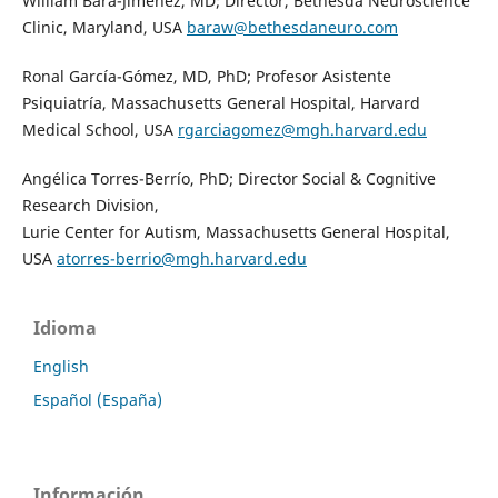
William Bara-Jiménez, MD; Director, Bethesda Neuroscience
Clinic, Maryland, USA
baraw@bethesdaneuro.com
Ronal García-Gómez, MD, PhD; Profesor Asistente
Psiquiatría, Massachusetts General Hospital, Harvard
Medical School, USA
rgarciagomez@mgh.harvard.edu
Angélica Torres-Berrío, PhD; Director Social & Cognitive
Research Division,
Lurie Center for Autism, Massachusetts General Hospital,
USA
atorres-berrio@mgh.harvard.edu
Idioma
English
Español (España)
Información